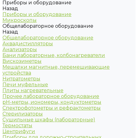
Приборы и оборудование
Назад
Приборы и оборудование
Микроскопы
Общелабораторное оборудование
Назад
Общелабораторное оборудование
Аквадистилляторы
Анализаторы
Бани лабораторные, колбонагреватели
Вискозиметры
Мешалки магнитные, перемешивающие
устройства
Нитратометры
Печи муфельные
Плиты нагревательные
Прочее лабораторное оборудование
рН-метры, иономеры, кондуктометры
Спектрофотометры и рефрактометры
Стерилизаторы
Сушильные шкафы (лабораторные)
Термостаты
Центрифуги
Приборы для дорожно-строительных