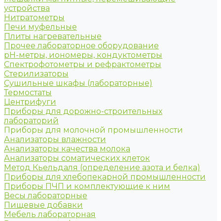
устройства
Нитратометры
Печи муфельные
Плиты нагревательные
Прочее лабораторное оборудование
рН-метры, иономеры, кондуктометры
Спектрофотометры и рефрактометры
Стерилизаторы
Сушильные шкафы (лабораторные)
Термостаты
Центрифуги
Приборы для дорожно-строительных
лабораторий
Приборы для молочной промышленности
Анализаторы влажности
Анализаторы качества молока
Анализаторы соматических клеток
Метод Кьельдаля (определение азота и белка)
Приборы для хлебопекарной промышленности
Приборы ПЧП и комплектующие к ним
Весы лабораторные
Пищевые добавки
Мебель лабораторная