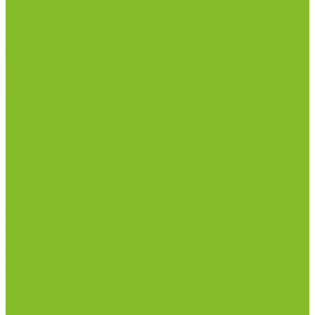
Столы весовые
Столы лабораторные
Стулья лабораторные
Тумбы
Шкафы лабораторные
Дезинфицирующие средства
Дезинфекционные коврики
Дезинфицирующие средства с альдегидами
Кожные антисептики, готовые растворы (спреи)
Средства на основе катионных поверхностно-
активных вещества (КПАВ)
Средства на основе кислородактивных
соединений
Средства на основе хлорактивных соединений
Химические индикаторы и тесты
Индикаторные полоски концентрации растворов
Индикаторы контроля Воздушной стерилизации
Биологические индикаторы воздушной
стерилизации
Индикаторы контроля Газовой стерилизации
Индикаторы контроля предстерил. обработки
Термометры
Гигрометры
Измерители влажности и температуры