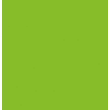
рН-метры, иономеры, кондуктометры
Спектрофотометры и рефрактометры
Стерилизаторы
Сушильные шкафы (лабораторные)
Термостаты
Центрифуги
Приборы для дорожно-строительных
лабораторий
Приборы для молочной промышленности
Анализаторы влажности
Анализаторы качества молока
Анализаторы соматических клеток
Метод Кьельдаля (определение азота и белка)
Приборы для хлебопекарной промышленности
Приборы ПЧП и комплектующие к ним
Весы лабораторные
Пищевые добавки
Мебель лабораторная
Вытяжные шкафы
Мебель для кабинетов химии/физики
Мойки лабораторные
Раздевалки
Стеллажи