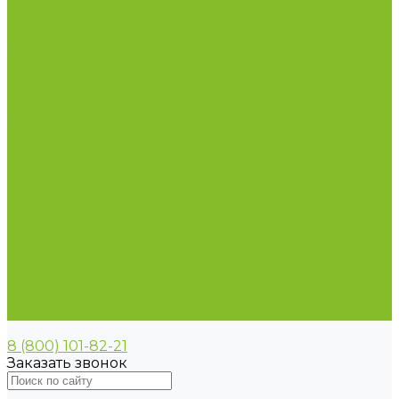
Пирометры (термометры инфракрасные)
Термометр биметаллический
Термометр для испытания нефтепродуктов
Термометр для сельского хозяйства
Термометр лабораторный
Термометр специальный
Термометр технический
Термометр электроконтактный
Вспомогательные материалы
Химия для бассейнов
Компания
Реквизиты
Сертификаты
Политика конфиденциальности
Прайс-лист
Спецпредложения
Доставка и оплата
Статьи
Контакты
8 (800) 101-82-21
Заказать звонок