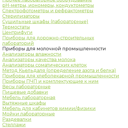
рН-метры, иономеры, кондуктометры
Спектрофотометры и рефрактометры
Стерилизаторы
Сушильные шкафы (лабораторные)
Термостаты
Центрифуги
Приборы для дорожно-строительных
лабораторий
Приборы для молочной промышленности
Анализаторы влажности
Анализаторы качества молока
Анализаторы соматических клеток
Метод Кьельдаля (определение азота и белка)
Приборы для хлебопекарной промышленности
Приборы ПЧП и комплектующие к ним
Весы лабораторные
Пищевые добавки
Мебель лабораторная
Вытяжные шкафы
Мебель для кабинетов химии/физики
Мойки лабораторные
Раздевалки
Стеллажи