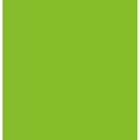
Измерители влажности и температуры
Пирометры (термометры инфракрасные)
Вспомогательные материалы
Химия для бассейнов
Компания
Реквизиты
Сертификаты
Политика конфиденциальности
Прайс-лист
Спецпредложения
Доставка и оплата
Статьи
Контакты
...
Каталог товаров
Химические реактивы
ГСО
Индикаторы
Питательные среды
Реагенты для водоподготовки
Реактивы
Стандарт-титры
Продукция для профилактики и борьбы с