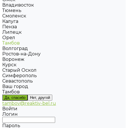
Владивосток
Тюмень
Смоленск
Калуга
Пенза
Липецк
Орел
Тамбов
Волгоград
Ростов-на-Дону
Воронеж
Курск
Старый Оскол
Симферополь
Севастополь
Ваш город
Тамбов
Да, спасибо
Нет, другой
tambov@reaktiv-bel.ru
Войти
Логин
Пароль