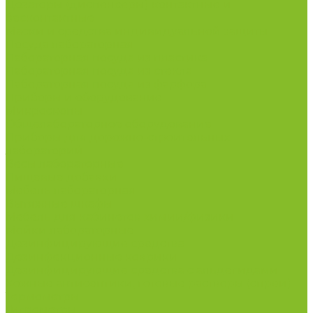
Дозаторы (диспенсеры) контактные и
бесконтактные
Маски и средства индивидуальной защиты
Посуда лабораторная
Лабораторная посуда из пластика
Лабораторная посуда из стекла
Лабораторная посуда из фарфора
Приборы и оборудование
Микроскопы
Общелабораторное оборудование
Приборы для дорожно-строительных
лабораторий
Весы лабораторные
Пищевые добавки
Мебель лабораторная
Вытяжные шкафы
Мебель для кабинетов химии/физики
Мойки лабораторные
Дезинфицирующие средства
Дезинфекционные коврики
Дезинфицирующие средства с альдегидами
Кожные антисептики, готовые растворы (спреи)
Термометры
Гигрометры