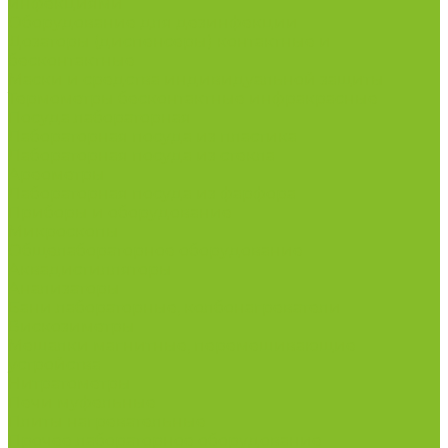
инфекциями
Оборудование для дезинфекции
Дозаторы (диспенсеры) контактные и
бесконтактные
Маски и средства индивидуальной защиты
Термометры бесконтактные инфракрасные
Посуда лабораторная
Лабораторная посуда из пластика
Лабораторная посуда из стекла
Ареометры
Лабораторная посуда из фарфора
Приборы и оборудование
Микроскопы
Общелабораторное оборудование
Аквадистилляторы
Анализаторы
Бани лабораторные, колбонагреватели
Вискозиметры
Мешалки магнитные, перемешивающие
устройства
Нитратометры
Печи муфельные
Плиты нагревательные
Прочее лабораторное оборудование