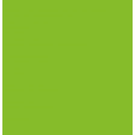
Измерители влажности и температуры
Пирометры (термометры инфракрасные)
Вспомогательные материалы
Химия для бассейнов
Компания
Реквизиты
Сертификаты
Политика конфиденциальности
Прайс-лист
Спецпредложения
Доставка и оплата
Статьи
Контакты
...
Каталог товаров
Химические реактивы
ГСО
Индикаторы
Питательные среды
Реагенты для водоподготовки
Реактивы
Стандарт-титры
Продукция для профилактики и борьбы с