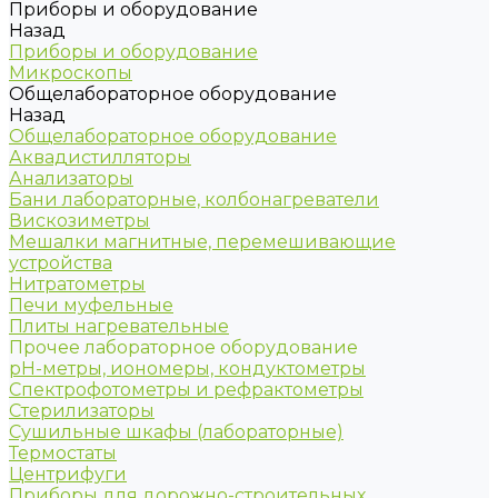
Приборы и оборудование
Назад
Приборы и оборудование
Микроскопы
Общелабораторное оборудование
Назад
Общелабораторное оборудование
Аквадистилляторы
Анализаторы
Бани лабораторные, колбонагреватели
Вискозиметры
Мешалки магнитные, перемешивающие
устройства
Нитратометры
Печи муфельные
Плиты нагревательные
Прочее лабораторное оборудование
рН-метры, иономеры, кондуктометры
Спектрофотометры и рефрактометры
Стерилизаторы
Сушильные шкафы (лабораторные)
Термостаты
Центрифуги
Приборы для дорожно-строительных