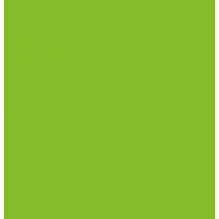
Дозаторы (диспенсеры) контактные и
бесконтактные
Маски и средства индивидуальной защиты
Посуда лабораторная
Лабораторная посуда из пластика
Лабораторная посуда из стекла
Лабораторная посуда из фарфора
Приборы и оборудование
Микроскопы
Общелабораторное оборудование
Приборы для дорожно-строительных
лабораторий
Весы лабораторные
Пищевые добавки
Мебель лабораторная
Вытяжные шкафы
Мебель для кабинетов химии/физики
Мойки лабораторные
Дезинфицирующие средства
Дезинфекционные коврики
Дезинфицирующие средства с альдегидами
Кожные антисептики, готовые растворы (спреи)
Термометры
Гигрометры