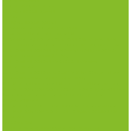
Столы весовые
Столы лабораторные
Стулья лабораторные
Тумбы
Шкафы лабораторные
Дезинфицирующие средства
Дезинфекционные коврики
Дезинфицирующие средства с альдегидами
Кожные антисептики, готовые растворы (спреи)
Средства на основе катионных поверхностно-
активных вещества (КПАВ)
Средства на основе кислородактивных
соединений
Средства на основе хлорактивных соединений
Химические индикаторы и тесты
Индикаторные полоски концентрации растворов
Индикаторы контроля Воздушной стерилизации
Биологические индикаторы воздушной
стерилизации
Индикаторы контроля Газовой стерилизации
Индикаторы контроля предстерил. обработки
Термометры
Гигрометры
Измерители влажности и температуры