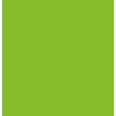
инфекциями
Оборудование для дезинфекции
Дозаторы (диспенсеры) контактные и
бесконтактные
Маски и средства индивидуальной защиты
Термометры бесконтактные инфракрасные
Посуда лабораторная
Лабораторная посуда из пластика
Лабораторная посуда из стекла
Ареометры
Лабораторная посуда из фарфора
Приборы и оборудование
Микроскопы
Общелабораторное оборудование
Аквадистилляторы
Анализаторы
Бани лабораторные, колбонагреватели
Вискозиметры
Мешалки магнитные, перемешивающие
устройства
Нитратометры
Печи муфельные
Плиты нагревательные
Прочее лабораторное оборудование