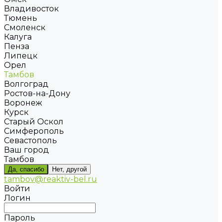
Владивосток
Тюмень
Смоленск
Калуга
Пенза
Липецк
Орел
Тамбов
Волгоград
Ростов-на-Дону
Воронеж
Курск
Старый Оскол
Симферополь
Севастополь
Ваш город
Тамбов
Да, спасибо
Нет, другой
tambov@reaktiv-bel.ru
Войти
Логин
Пароль