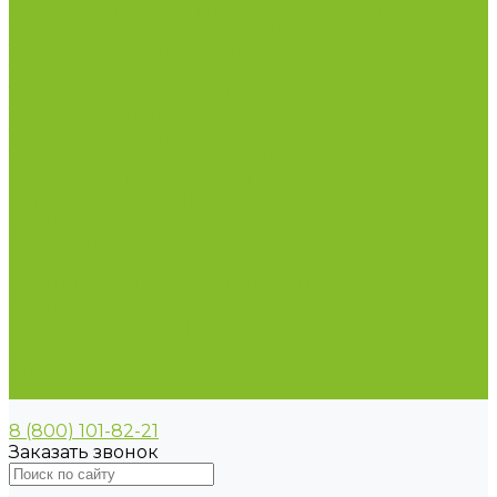
Пирометры (термометры инфракрасные)
Термометр биметаллический
Термометр для испытания нефтепродуктов
Термометр для сельского хозяйства
Термометр лабораторный
Термометр специальный
Термометр технический
Термометр электроконтактный
Вспомогательные материалы
Химия для бассейнов
Компания
Реквизиты
Сертификаты
Политика конфиденциальности
Прайс-лист
Спецпредложения
Доставка и оплата
Статьи
Контакты
8 (800) 101-82-21
Заказать звонок