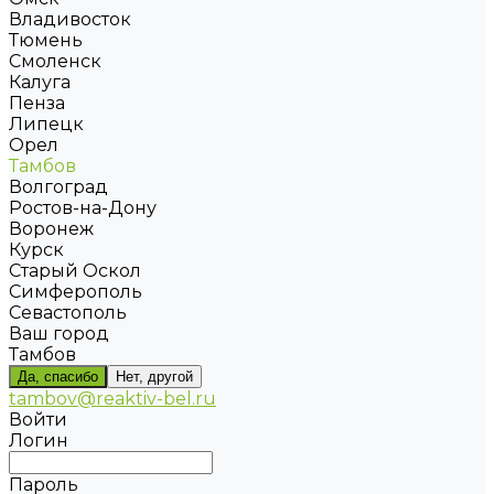
Владивосток
Тюмень
Смоленск
Калуга
Пенза
Липецк
Орел
Тамбов
Волгоград
Ростов-на-Дону
Воронеж
Курск
Старый Оскол
Симферополь
Севастополь
Ваш город
Тамбов
Да, спасибо
Нет, другой
tambov@reaktiv-bel.ru
Войти
Логин
Пароль