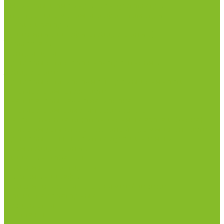
рН-метры, иономеры, кондуктометры
Спектрофотометры и рефрактометры
Стерилизаторы
Сушильные шкафы (лабораторные)
Термостаты
Центрифуги
Приборы для дорожно-строительных
лабораторий
Приборы для молочной промышленности
Анализаторы влажности
Анализаторы качества молока
Анализаторы соматических клеток
Метод Кьельдаля (определение азота и белка)
Приборы для хлебопекарной промышленности
Приборы ПЧП и комплектующие к ним
Весы лабораторные
Пищевые добавки
Мебель лабораторная
Вытяжные шкафы
Мебель для кабинетов химии/физики
Мойки лабораторные
Раздевалки
Стеллажи