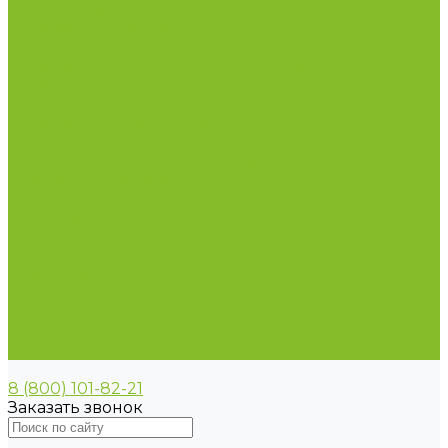
Пирометры (термометры инфракрасные)
Термометр биметаллический
Термометр для испытания нефтепродуктов
Термометр для сельского хозяйства
Термометр лабораторный
Термометр специальный
Термометр технический
Термометр электроконтактный
Вспомогательные материалы
Химия для бассейнов
Компания
Реквизиты
Сертификаты
Политика конфиденциальности
Прайс-лист
Спецпредложения
Доставка и оплата
Статьи
Контакты
8 (800) 101-82-21
Заказать звонок