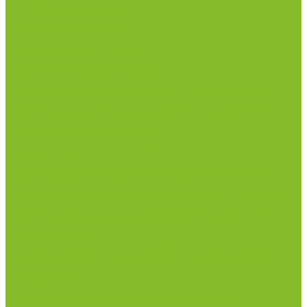
Столы весовые
Столы лабораторные
Стулья лабораторные
Тумбы
Шкафы лабораторные
Дезинфицирующие средства
Дезинфекционные коврики
Дезинфицирующие средства с альдегидами
Кожные антисептики, готовые растворы (спреи)
Средства на основе катионных поверхностно-
активных вещества (КПАВ)
Средства на основе кислородактивных
соединений
Средства на основе хлорактивных соединений
Химические индикаторы и тесты
Индикаторные полоски концентрации растворов
Индикаторы контроля Воздушной стерилизации
Биологические индикаторы воздушной
стерилизации
Индикаторы контроля Газовой стерилизации
Индикаторы контроля предстерил. обработки
Термометры
Гигрометры
Измерители влажности и температуры