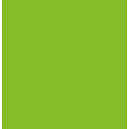
инфекциями
Оборудование для дезинфекции
Дозаторы (диспенсеры) контактные и
бесконтактные
Маски и средства индивидуальной защиты
Термометры бесконтактные инфракрасные
Посуда лабораторная
Лабораторная посуда из пластика
Лабораторная посуда из стекла
Ареометры
Лабораторная посуда из фарфора
Приборы и оборудование
Микроскопы
Общелабораторное оборудование
Аквадистилляторы
Анализаторы
Бани лабораторные, колбонагреватели
Вискозиметры
Мешалки магнитные, перемешивающие
устройства
Нитратометры
Печи муфельные
Плиты нагревательные
Прочее лабораторное оборудование