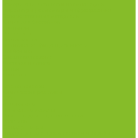
Измерители влажности и температуры
Пирометры (термометры инфракрасные)
Вспомогательные материалы
Химия для бассейнов
Компания
Реквизиты
Сертификаты
Политика конфиденциальности
Прайс-лист
Спецпредложения
Доставка и оплата
Статьи
Контакты
...
Каталог товаров
Химические реактивы
ГСО
Индикаторы
Питательные среды
Реагенты для водоподготовки
Реактивы
Стандарт-титры
Продукция для профилактики и борьбы с