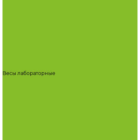
Дозаторы (диспенсеры) контактные и
бесконтактные
Маски и средства индивидуальной защиты
Посуда лабораторная
Лабораторная посуда из пластика
Лабораторная посуда из стекла
Лабораторная посуда из фарфора
Приборы и оборудование
Микроскопы
Общелабораторное оборудование
Приборы для дорожно-строительных
лабораторий
Весы лабораторные
Пищевые добавки
Мебель лабораторная
Вытяжные шкафы
Мебель для кабинетов химии/физики
Мойки лабораторные
Дезинфицирующие средства
Дезинфекционные коврики
Дезинфицирующие средства с альдегидами
Кожные антисептики, готовые растворы (спреи)
Термометры
Гигрометры