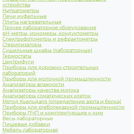
устройства
Нитратометры
Печи муфельные
Плиты нагревательные
Прочее лабораторное оборудование
рН-метры, иономеры, кондуктометры
Спектрофотометры и рефрактометры
Стерилизаторы
Сушильные шкафы (лабораторные)
Термостаты
Центрифуги
Приборы для дорожно-строительных
лабораторий
Приборы для молочной промышленности
Анализаторы влажности
Анализаторы качества молока
Анализаторы соматических клеток
Метод Кьельдаля (определение азота и белка)
Приборы для хлебопекарной промышленности
Приборы ПЧП и комплектующие к ним
Весы лабораторные
Пищевые добавки
Мебель лабораторная