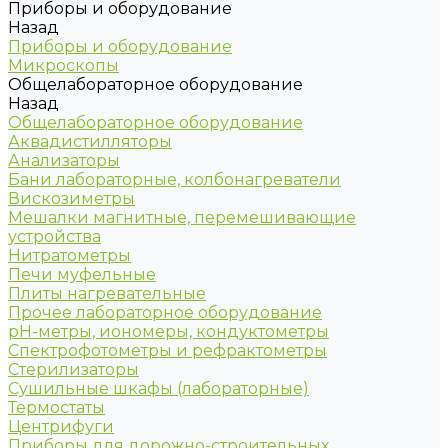
Приборы и оборудование
Назад
Приборы и оборудование
Микроскопы
Общелабораторное оборудование
Назад
Общелабораторное оборудование
Аквадистилляторы
Анализаторы
Бани лабораторные, колбонагреватели
Вискозиметры
Мешалки магнитные, перемешивающие
устройства
Нитратометры
Печи муфельные
Плиты нагревательные
Прочее лабораторное оборудование
рН-метры, иономеры, кондуктометры
Спектрофотометры и рефрактометры
Стерилизаторы
Сушильные шкафы (лабораторные)
Термостаты
Центрифуги
Приборы для дорожно-строительных