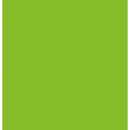
Столы весовые
Столы лабораторные
Стулья лабораторные
Тумбы
Шкафы лабораторные
Дезинфицирующие средства
Дезинфекционные коврики
Дезинфицирующие средства с альдегидами
Кожные антисептики, готовые растворы (спреи)
Средства на основе катионных поверхностно-
активных вещества (КПАВ)
Средства на основе кислородактивных
соединений
Средства на основе хлорактивных соединений
Химические индикаторы и тесты
Индикаторные полоски концентрации растворов
Индикаторы контроля Воздушной стерилизации
Биологические индикаторы воздушной
стерилизации
Индикаторы контроля Газовой стерилизации
Индикаторы контроля предстерил. обработки
Термометры
Гигрометры
Измерители влажности и температуры