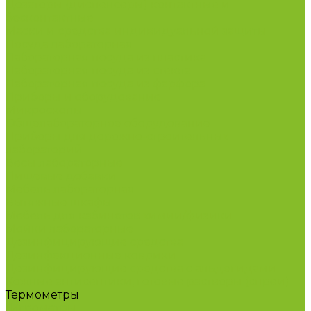
Дозаторы (диспенсеры) контактные и
бесконтактные
Маски и средства индивидуальной защиты
Посуда лабораторная
Лабораторная посуда из пластика
Лабораторная посуда из стекла
Лабораторная посуда из фарфора
Приборы и оборудование
Микроскопы
Общелабораторное оборудование
Приборы для дорожно-строительных
лабораторий
Весы лабораторные
Пищевые добавки
Мебель лабораторная
Вытяжные шкафы
Мебель для кабинетов химии/физики
Мойки лабораторные
Дезинфицирующие средства
Дезинфекционные коврики
Дезинфицирующие средства с альдегидами
Кожные антисептики, готовые растворы (спреи)
Термометры
Гигрометры