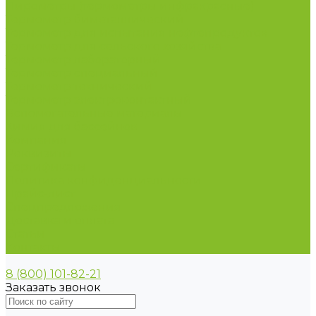
Пирометры (термометры инфракрасные)
Термометр биметаллический
Термометр для испытания нефтепродуктов
Термометр для сельского хозяйства
Термометр лабораторный
Термометр специальный
Термометр технический
Термометр электроконтактный
Вспомогательные материалы
Химия для бассейнов
Компания
Реквизиты
Сертификаты
Политика конфиденциальности
Прайс-лист
Спецпредложения
Доставка и оплата
Статьи
Контакты
8 (800) 101-82-21
Заказать звонок