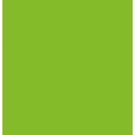
рН-метры, иономеры, кондуктометры
Спектрофотометры и рефрактометры
Стерилизаторы
Сушильные шкафы (лабораторные)
Термостаты
Центрифуги
Приборы для дорожно-строительных
лабораторий
Приборы для молочной промышленности
Анализаторы влажности
Анализаторы качества молока
Анализаторы соматических клеток
Метод Кьельдаля (определение азота и белка)
Приборы для хлебопекарной промышленности
Приборы ПЧП и комплектующие к ним
Весы лабораторные
Пищевые добавки
Мебель лабораторная
Вытяжные шкафы
Мебель для кабинетов химии/физики
Мойки лабораторные
Раздевалки
Стеллажи