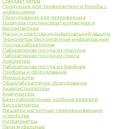
Стандарт-титры
Продукция для профилактики и борьбы с
инфекциями
Оборудование для дезинфекции
Дозаторы (диспенсеры) контактные и
бесконтактные
Маски и средства индивидуальной защиты
Термометры бесконтактные инфракрасные
Посуда лабораторная
Лабораторная посуда из пластика
Лабораторная посуда из стекла
Ареометры
Лабораторная посуда из фарфора
Приборы и оборудование
Микроскопы
Общелабораторное оборудование
Аквадистилляторы
Анализаторы
Бани лабораторные, колбонагреватели
Вискозиметры
Мешалки магнитные, перемешивающие
устройства
Нитратометры
Печи муфельные