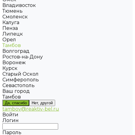
Владивосток
Тюмень
Смоленск
Калуга
Пенза
Липецк
Орел
Тамбов
Волгоград
Ростов-на-Дону
Воронеж
Курск
Старый Оскол
Симферополь
Севастополь
Ваш город
Тамбов
Да, спасибо
Нет, другой
tambov@reaktiv-bel.ru
Войти
Логин
Пароль