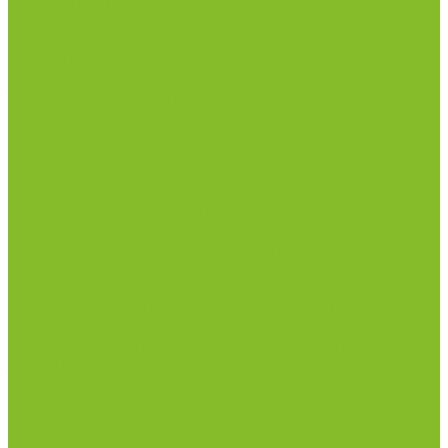
инфекциями
Оборудование для дезинфекции
Дозаторы (диспенсеры) контактные и
бесконтактные
Маски и средства индивидуальной защиты
Термометры бесконтактные инфракрасные
Посуда лабораторная
Лабораторная посуда из пластика
Лабораторная посуда из стекла
Ареометры
Лабораторная посуда из фарфора
Приборы и оборудование
Микроскопы
Общелабораторное оборудование
Аквадистилляторы
Анализаторы
Бани лабораторные, колбонагреватели
Вискозиметры
Мешалки магнитные, перемешивающие
устройства
Нитратометры
Печи муфельные
Плиты нагревательные
Прочее лабораторное оборудование