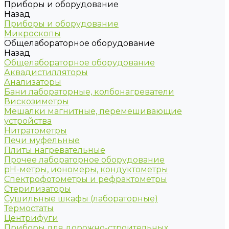
Приборы и оборудование
Назад
Приборы и оборудование
Микроскопы
Общелабораторное оборудование
Назад
Общелабораторное оборудование
Аквадистилляторы
Анализаторы
Бани лабораторные, колбонагреватели
Вискозиметры
Мешалки магнитные, перемешивающие
устройства
Нитратометры
Печи муфельные
Плиты нагревательные
Прочее лабораторное оборудование
рН-метры, иономеры, кондуктометры
Спектрофотометры и рефрактометры
Стерилизаторы
Сушильные шкафы (лабораторные)
Термостаты
Центрифуги
Приборы для дорожно-строительных