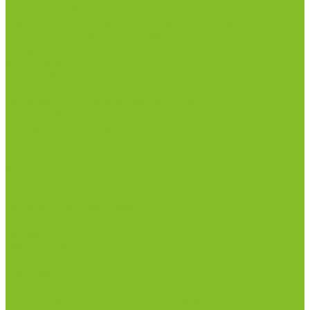
Измерители влажности и температуры
Пирометры (термометры инфракрасные)
Вспомогательные материалы
Химия для бассейнов
Компания
Реквизиты
Сертификаты
Политика конфиденциальности
Прайс-лист
Спецпредложения
Доставка и оплата
Статьи
Контакты
...
Каталог товаров
Химические реактивы
ГСО
Индикаторы
Питательные среды
Реагенты для водоподготовки
Реактивы
Стандарт-титры
Продукция для профилактики и борьбы с