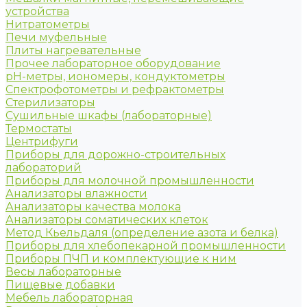
устройства
Нитратометры
Печи муфельные
Плиты нагревательные
Прочее лабораторное оборудование
рН-метры, иономеры, кондуктометры
Спектрофотометры и рефрактометры
Стерилизаторы
Сушильные шкафы (лабораторные)
Термостаты
Центрифуги
Приборы для дорожно-строительных
лабораторий
Приборы для молочной промышленности
Анализаторы влажности
Анализаторы качества молока
Анализаторы соматических клеток
Метод Кьельдаля (определение азота и белка)
Приборы для хлебопекарной промышленности
Приборы ПЧП и комплектующие к ним
Весы лабораторные
Пищевые добавки
Мебель лабораторная