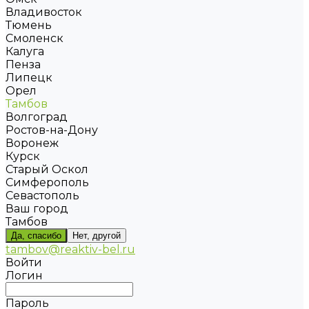
Владивосток
Тюмень
Смоленск
Калуга
Пенза
Липецк
Орел
Тамбов
Волгоград
Ростов-на-Дону
Воронеж
Курск
Старый Оскол
Симферополь
Севастополь
Ваш город
Тамбов
Да, спасибо
Нет, другой
tambov@reaktiv-bel.ru
Войти
Логин
Пароль