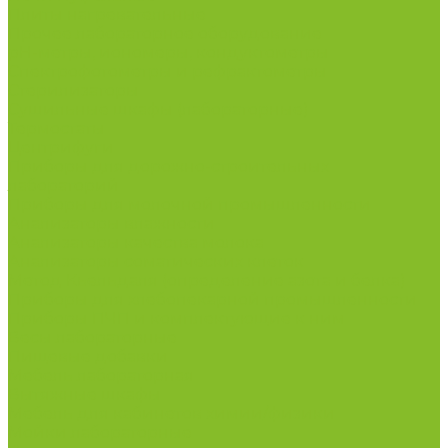
Плиты нагревательные
Прочее лабораторное оборудование
рН-метры, иономеры, кондуктометры
Спектрофотометры и рефрактометры
Стерилизаторы
Сушильные шкафы (лабораторные)
Термостаты
Центрифуги
Приборы для дорожно-строительных
лабораторий
Приборы для молочной промышленности
Анализаторы влажности
Анализаторы качества молока
Анализаторы соматических клеток
Метод Кьельдаля (определение азота и белка)
Приборы для хлебопекарной промышленности
Приборы ПЧП и комплектующие к ним
Весы лабораторные
Пищевые добавки
Мебель лабораторная
Вытяжные шкафы
Мебель для кабинетов химии/физики
Мойки лабораторные