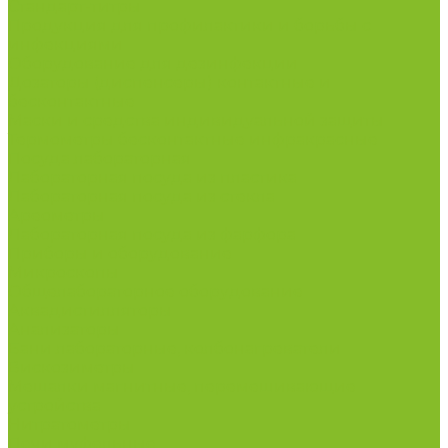
Стандарт-титры
Продукция для профилактики и борьбы с
инфекциями
Оборудование для дезинфекции
Дозаторы (диспенсеры) контактные и
бесконтактные
Маски и средства индивидуальной защиты
Термометры бесконтактные инфракрасные
Посуда лабораторная
Лабораторная посуда из пластика
Лабораторная посуда из стекла
Ареометры
Лабораторная посуда из фарфора
Приборы и оборудование
Микроскопы
Общелабораторное оборудование
Аквадистилляторы
Анализаторы
Бани лабораторные, колбонагреватели
Вискозиметры
Мешалки магнитные, перемешивающие
устройства
Нитратометры
Печи муфельные