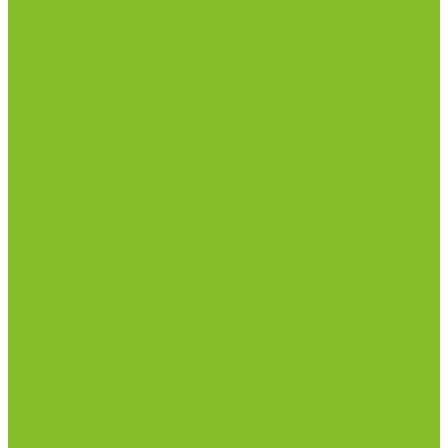
Раздевалки
Стеллажи
Столы весовые
Столы лабораторные
Стулья лабораторные
Тумбы
Шкафы лабораторные
Дезинфицирующие средства
Дезинфекционные коврики
Дезинфицирующие средства с альдегидами
Кожные антисептики, готовые растворы (спреи)
Средства на основе катионных поверхностно-
активных вещества (КПАВ)
Средства на основе кислородактивных
соединений
Средства на основе хлорактивных соединений
Химические индикаторы и тесты
Индикаторные полоски концентрации растворов
Индикаторы контроля Воздушной стерилизации
Биологические индикаторы воздушной
стерилизации
Индикаторы контроля Газовой стерилизации
Индикаторы контроля предстерил. обработки
Термометры