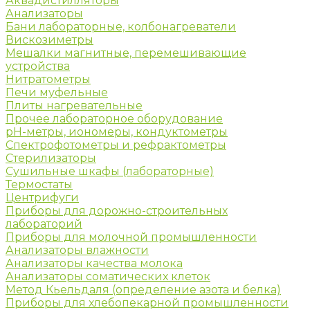
Аквадистилляторы
Анализаторы
Бани лабораторные, колбонагреватели
Вискозиметры
Мешалки магнитные, перемешивающие
устройства
Нитратометры
Печи муфельные
Плиты нагревательные
Прочее лабораторное оборудование
рН-метры, иономеры, кондуктометры
Спектрофотометры и рефрактометры
Стерилизаторы
Сушильные шкафы (лабораторные)
Термостаты
Центрифуги
Приборы для дорожно-строительных
лабораторий
Приборы для молочной промышленности
Анализаторы влажности
Анализаторы качества молока
Анализаторы соматических клеток
Метод Кьельдаля (определение азота и белка)
Приборы для хлебопекарной промышленности