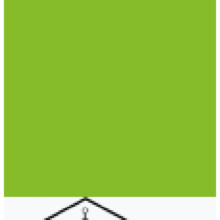
Гигрометры
Измерители влажности и температуры
Пирометры (термометры инфракрасные)
Термометр биметаллический
Термометр для испытания нефтепродуктов
Термометр для сельского хозяйства
Термометр лабораторный
Термометр специальный
Термометр технический
Термометр электроконтактный
Вспомогательные материалы
Химия для бассейнов
Компания
Реквизиты
Сертификаты
Политика конфиденциальности
Прайс-лист
Спецпредложения
Доставка и оплата
Статьи
Контакты