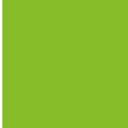
Сертификаты
Политика конфиденциальности
Прайс-лист
Спецпредложения
Доставка и оплата
Статьи
Контакты
...
Каталог товаров
Химические реактивы
ГСО
Индикаторы
Питательные среды
Реагенты для водоподготовки
Реактивы
Стандарт-титры
Продукция для профилактики и борьбы с инфек
Оборудование для дезинфекции
Дозаторы (диспенсеры) контактные и бесконтактн
Маски и средства индивидуальной защиты
Термометры бесконтактные инфракрасные
Посуда лабораторная
Лабораторная посуда из пластика