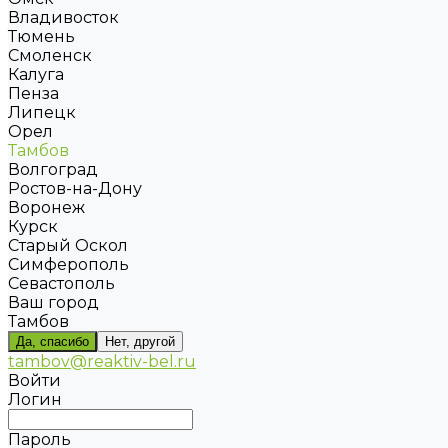
Владивосток
Тюмень
Смоленск
Калуга
Пенза
Липецк
Орел
Тамбов
Волгоград
Ростов-на-Дону
Воронеж
Курск
Старый Оскол
Симферополь
Севастополь
Ваш город
Тамбов
Да, спасибо
Нет, другой
tambov@reaktiv-bel.ru
Войти
Логин
Пароль