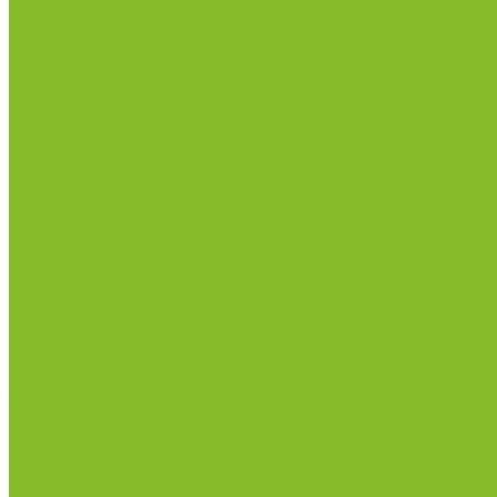
Лабораторная посуда из стекла
Ареометры
Лабораторная посуда из фарфора
Приборы и оборудование
Микроскопы
Общелабораторное оборудование
Аквадистилляторы
Анализаторы
Бани лабораторные, колбонагреватели
Вискозиметры
Мешалки магнитные, перемешивающие устройств
Нитратометры
Печи муфельные
Плиты нагревательные
Прочее лабораторное оборудование
рН-метры, иономеры, кондуктометры
Спектрофотометры и рефрактометры
Стерилизаторы
Сушильные шкафы (лабораторные)
Термостаты
Центрифуги
Приборы для дорожно-строительных лабораторий
Приборы для молочной промышленности
Анализаторы влажности