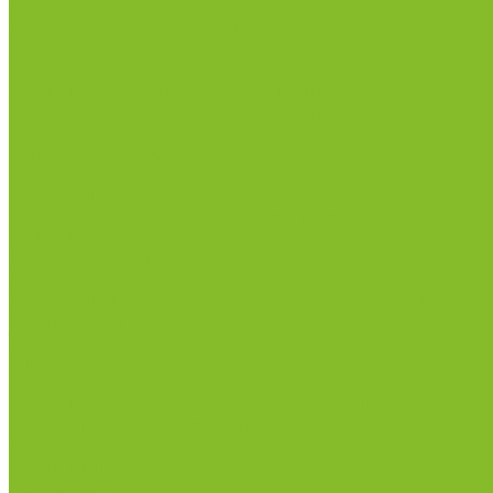
Лабораторная посуда из стекла
Лабораторная посуда из фарфора
Приборы и оборудование
Микроскопы
Общелабораторное оборудование
Приборы для дорожно-строительных лабораторий
Весы лабораторные
Пищевые добавки
Мебель лабораторная
Вытяжные шкафы
Мебель для кабинетов химии/физики
Мойки лабораторные
Дезинфицирующие средства
Дезинфекционные коврики
Дезинфицирующие средства с альдегидами
Кожные антисептики, готовые растворы (спреи)
Термометры
Гигрометры
Измерители влажности и температуры
Пирометры (термометры инфракрасные)
Вспомогательные материалы
Химия для бассейнов
Компания
Реквизиты