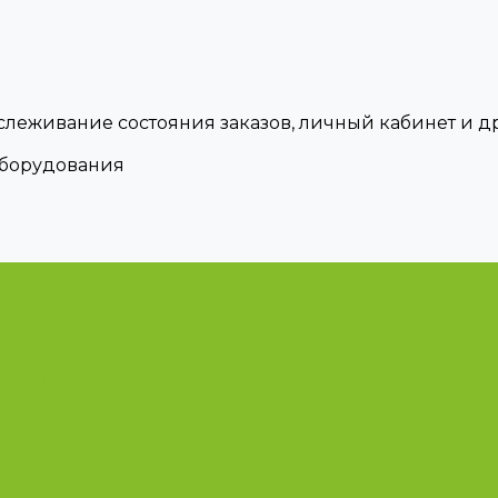
тслеживание состояния заказов, личный кабинет и 
оборудования
циями
ые