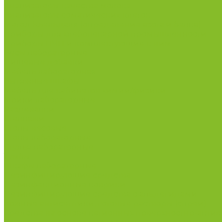
Анализаторы качества молока
Анализаторы соматических клеток
Метод Кьельдаля (определение азота и белка)
Приборы для хлебопекарной промышленности
Приборы ПЧП и комплектующие к ним
Весы лабораторные
Пищевые добавки
Мебель лабораторная
Вытяжные шкафы
Мебель для кабинетов химии/физики
Мойки лабораторные
Раздевалки
Стеллажи
Столы весовые
Столы лабораторные
Стулья лабораторные
Тумбы
Шкафы лабораторные
Дезинфицирующие средства
Дезинфекционные коврики
Дезинфицирующие средства с альдегидами
Кожные антисептики, готовые растворы (спреи)
Средства на основе катионных поверхностно-актив