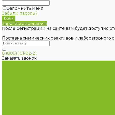
Запомнить меня
Забыли пароль?
Зарегистрироваться
После регистрации на сайте вам будет доступно о
Поставка химических реактивов и лабораторного 
8 (800) 101-82-21
Заказать звонок
Каталог товаров
Химические реактивы
ГСО
Индикаторы
Питательные среды
Продукция для профилактики и борьбы с инфек
Оборудование для дезинфекции
Дозаторы (диспенсеры) контактные и бесконтактн
Маски и средства индивидуальной защиты
Посуда лабораторная
Лабораторная посуда из пластика